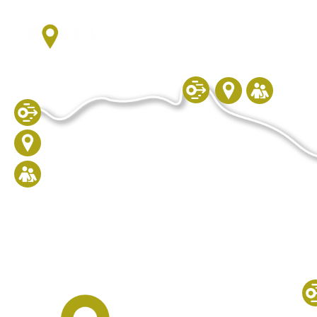
Floß
Neustadt/WN