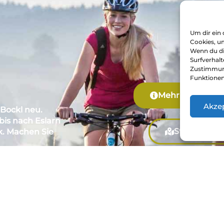
Um dir ein 
Cookies, u
Wenn du di
Surfverhalt
Zustimmung
Funktionen
Mehr über die S
Akze
Bockl neu.
bis nach Eslarn
Streckenpla
k. Machen Sie
Streckenkar