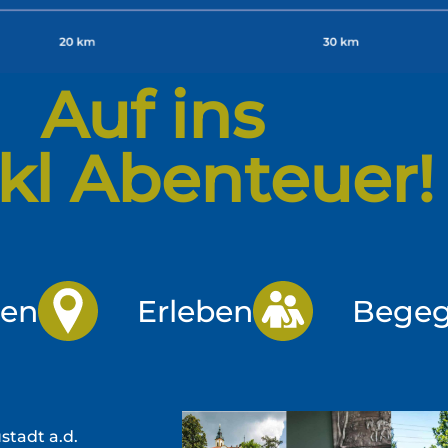
Auf ins
kl Abenteuer!
en
Erleben
Bege
tadt a.d.