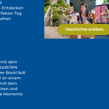
d
– Entdecken
erfekter Tag
sehen
Geschichte erleben
n mit dem
stadt/WN
er Bockl lädt
W an einem
mit dem
cken und
he Momente