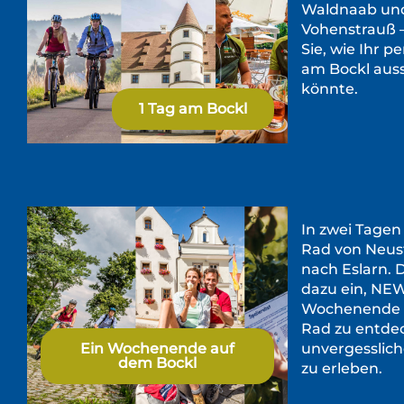
Waldnaab un
Vohenstrauß 
Sie, wie Ihr p
am Bockl aus
könnte.
1 Tag am Bockl
In zwei Tage
Rad von Neu
nach Eslarn. D
dazu ein, NE
Wochenende 
Rad zu entde
Ein Wochenende auf
unvergesslic
dem Bockl
zu erleben.