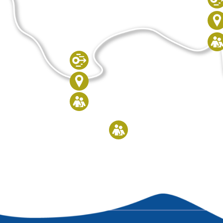
Vohenstrauß
Lo
Goldenes Kreuz