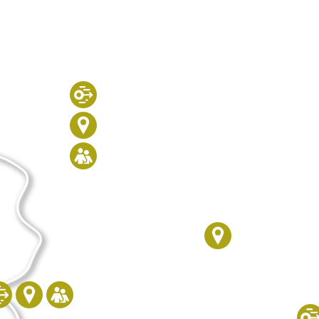
Gaisweiher
Burgruine
Museumscafé
Sagenweg
Waldthurn