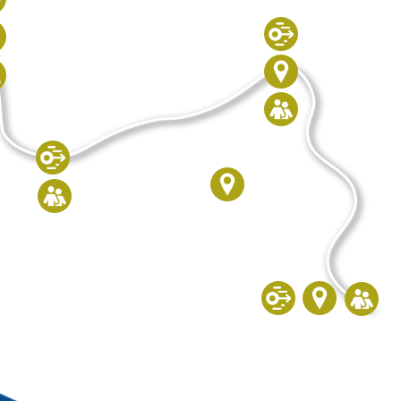
Pleystein
Waidhaus
hma
Alpaka
Wandern
Eslarn