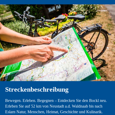
Streckenbeschreibung
Bewegen. Erleben. Begegnen – Entdecken Sie den Bockl neu.
Erleben Sie auf 52 km von Neustadt a.d. Waldnaab bis nach
Eslarn Natur, Menschen, Heimat, Geschichte und Kulinarik.
Machen Sie sich auf in das Abenteuer Bockl.