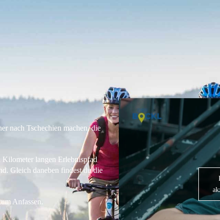
er nach Tschechien machen, die
i Kilometer langen Erlebnispfad
d. Gleich daneben findest du die
ak
 zum Anfassen.