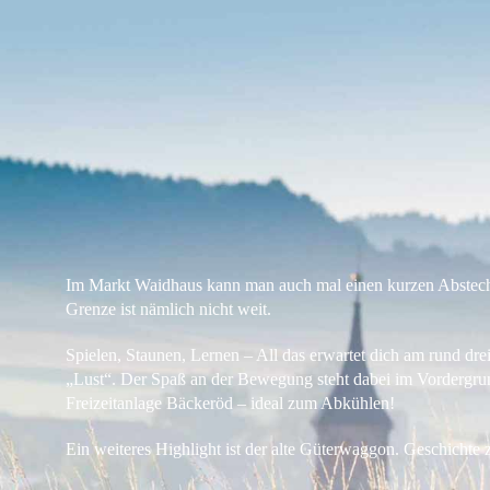
Im Markt Waidhaus kann man auch mal einen kurzen Abstech
Grenze ist nämlich nicht weit.
Spielen, Staunen, Lernen – All das erwartet dich am rund dre
„Lust“. Der Spaß an der Bewegung steht dabei im Vordergrun
Freizeitanlage Bäckeröd – ideal zum Abkühlen!
Ein weiteres Highlight ist der alte Güterwaggon. Geschichte