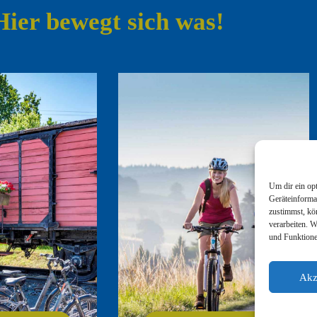
Hier bewegt sich was!
Um dir ein op
Geräteinforma
zustimmst, kö
verarbeiten. 
und Funktione
Akz