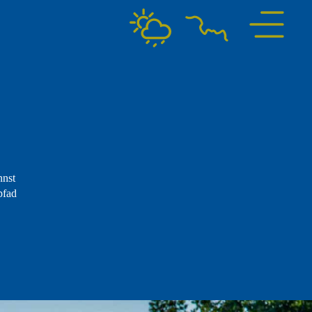
nnst
pfad