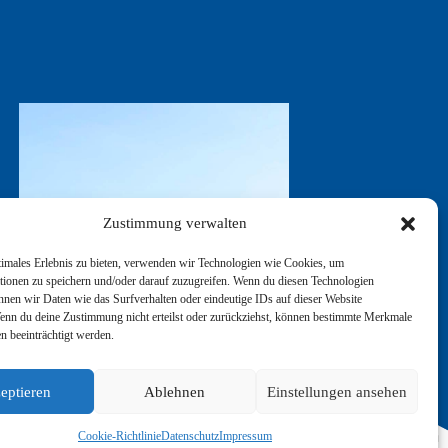
Zustimmung verwalten
timales Erlebnis zu bieten, verwenden wir Technologien wie Cookies, um
tionen zu speichern und/oder darauf zuzugreifen. Wenn du diesen Technologien
nnen wir Daten wie das Surfverhalten oder eindeutige IDs auf dieser Website
Wenn du deine Zustimmung nicht erteilst oder zurückziehst, können bestimmte Merkmale
n beeinträchtigt werden.
eptieren
Ablehnen
Einstellungen ansehen
Cookie-Richtlinie
Datenschutz
Impressum