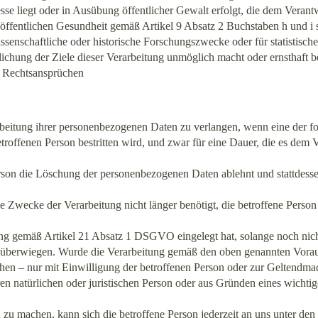
se liegt oder in Ausübung öffentlicher Gewalt erfolgt, die dem Verant
r öffentlichen Gesundheit gemäß Artikel 9 Absatz 2 Buchstaben h und 
wissenschaftliche oder historische Forschungszwecke oder für statist
ichung der Ziele dieser Verarbeitung unmöglich macht oder ernsthaft be
 Rechtsansprüchen
rbeitung ihrer personenbezogenen Daten zu verlangen, wenn eine der f
roffenen Person bestritten wird, und zwar für eine Dauer, die es dem V
 Person die Löschung der personenbezogenen Daten ablehnt und stattde
ie Zwecke der Verarbeitung nicht länger benötigt, die betroffene Pers
ung gemäß Artikel 21 Absatz 1 DSGVO eingelegt hat, solange noch nicht
 überwiegen. Wurde die Verarbeitung gemäß den oben genannten Vorau
hen – nur mit Einwilligung der betroffenen Person oder zur Geltendm
 natürlichen oder juristischen Person oder aus Gründen eines wichtige
 zu machen, kann sich die betroffene Person jederzeit an uns unter d