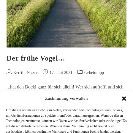
Der frühe Vogel…
Kerstin Nasser
17. Juni 2021
Geheimtipp
...hat den Bockl ganz für sich allein! Wer sich aufrafft und sich
schon in aller Früh auf Inline-Skates, auf dem Rad oder auch zu
Zustimmung verwalten
Fuß auf zum Bockl macht, wird…
Um dir ein optimales Erlebnis zu bieten, verwenden wir Technologien wie Cookies,
Weiterlesen
um Geräteinformationen zu speichern und/oder darauf zuzugreifen. Wenn du diesen
Technologien zustimmst, können wir Daten wie das Surfverhalten oder eindeutige IDs
auf dieser Website verarbeiten. Wenn du deine Zustimmung nicht erteilst oder
zurückziehst, können bestimmte Merkmale und Funktionen beeinträchtigt werden.